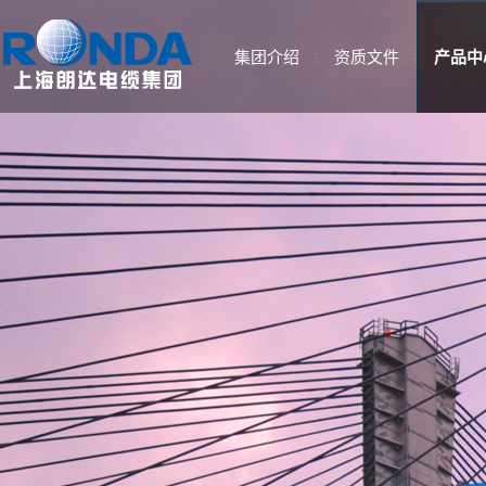
集团介绍
资质文件
产品中