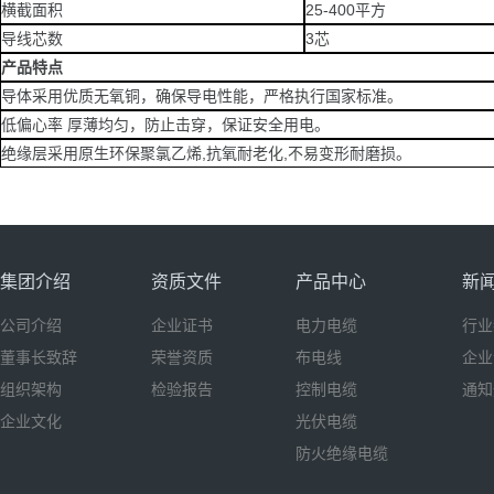
横截面积
25-400平方
导线芯数
3芯
产品特点
导体采用优质无氧铜，确保导电性能，严格执行国家标准。
低偏心率 厚薄均匀，防止击穿，保证安全用电。
绝缘层采用原生环保聚氯乙烯,抗氧耐老化,不易变形耐磨损。
集团介绍
资质文件
产品中心
新
公司介绍
企业证书
电力电缆
行业
董事长致辞
荣誉资质
布电线
企业
组织架构
检验报告
控制电缆
通知
企业文化
光伏电缆
防火绝缘电缆